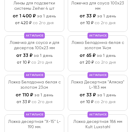
Линзы для подсветки
Ложечка для соуса 100х23
системы Zeiher 4 шт
мм
от
1 400
₽
от
33
₽
за 1 день
за 1 день
от 420 ₽
со 2го дня
от 10 ₽
со 2го дня
АКТУАЛЬНОЕ
АКТУАЛЬНОЕ
Ложечка для соуса и для
Ложка Беладонна белая с
десертов 100х23 мм
золотом 14см
от
33
₽
от
65
₽
за 1 день
за 1 день
от 10 ₽
со 2го дня
от 20 ₽
со 2го дня
АКТУАЛЬНОЕ
АКТУАЛЬНОЕ
Ложка Беладонна белая с
Ложка Десертная "Аляска"
золотом 23см
L-183 мм
от
110
₽
от
33
₽
за 1 день
за 1 день
от 33 ₽
со 2го дня
от 10 ₽
со 2го дня
АКТУАЛЬНОЕ
АКТУАЛЬНОЕ
Ложка десертная "Х-15" L-
Ложка десертная 186 мм
190 мм.
Kult Luxstahl