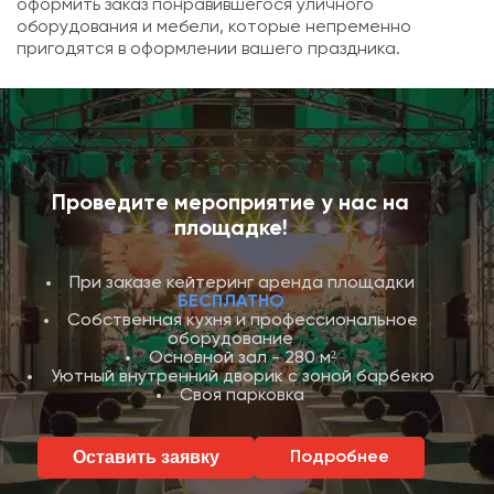
оформить заказ понравившегося уличного
оборудования и мебели, которые непременно
пригодятся в оформлении вашего праздника.
Проведите мероприятие у нас на
площадке!
При заказе кейтеринг аренда площадки
БЕСПЛАТНО
Собственная кухня и профессиональное
оборудование
Основной зал - 280 м²
Уютный внутренний дворик с зоной барбекю
Своя парковка
Оставить заявку
Подробнее