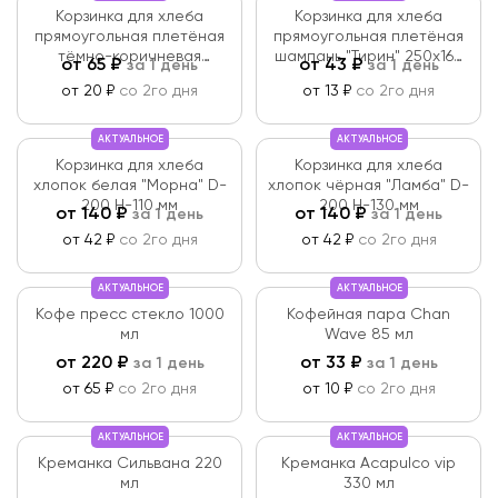
Корзинка для хлеба
Корзинка для хлеба
прямоугольная плетёная
прямоугольная плетёная
тёмно-коричневая
шампань "Тирин" 250х160
от
65
₽
от
43
₽
за 1 день
за 1 день
"Торфин" 230х150 Н-70 мм.
Н-60 мм
от 20 ₽
со 2го дня
от 13 ₽
со 2го дня
АКТУАЛЬНОЕ
АКТУАЛЬНОЕ
Корзинка для хлеба
Корзинка для хлеба
хлопок белая "Морна" D-
хлопок чёрная "Ламба" D-
200 Н-110 мм
200 Н-130 мм
от
140
₽
от
140
₽
за 1 день
за 1 день
от 42 ₽
со 2го дня
от 42 ₽
со 2го дня
АКТУАЛЬНОЕ
АКТУАЛЬНОЕ
Кофе пресс стекло 1000
Кофейная пара Chan
мл
Wave 85 мл
от
220
₽
от
33
₽
за 1 день
за 1 день
от 65 ₽
со 2го дня
от 10 ₽
со 2го дня
АКТУАЛЬНОЕ
АКТУАЛЬНОЕ
Креманка Сильвана 220
Креманка Acapulco vip
мл
330 мл