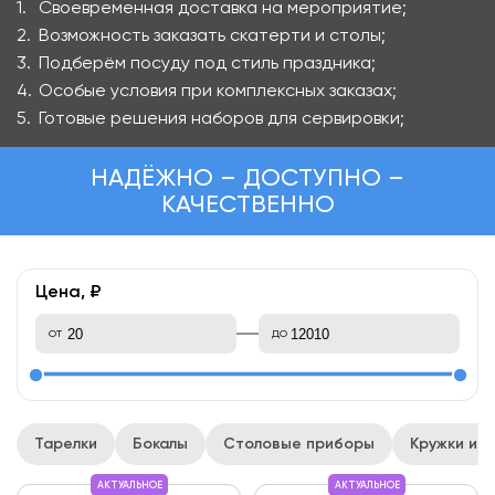
Своевременная доставка на мероприятие;
Возможность заказать скатерти и столы;
Подберём посуду под стиль праздника;
Особые условия при комплексных заказах;
Готовые решения наборов для сервировки;
НАДЁЖНО – ДОСТУПНО –
КАЧЕСТВЕННО
Цена, ₽
от
до
Тарелки
Бокалы
Столовые приборы
Кружки и 
АКТУАЛЬНОЕ
АКТУАЛЬНОЕ