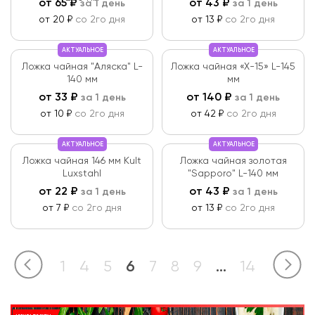
от
65
₽
от
43
₽
за 1 день
за 1 день
от 20 ₽
со 2го дня
от 13 ₽
со 2го дня
АКТУАЛЬНОЕ
АКТУАЛЬНОЕ
Ложка чайная "Аляска" L-
Ложка чайная «X-15» L-145
140 мм
мм
от
33
₽
от
140
₽
за 1 день
за 1 день
от 10 ₽
со 2го дня
от 42 ₽
со 2го дня
АКТУАЛЬНОЕ
АКТУАЛЬНОЕ
Ложка чайная 146 мм Kult
Ложка чайная золотая
Luxstahl
"Sapporo" L-140 мм
от
22
₽
от
43
₽
за 1 день
за 1 день
от 7 ₽
со 2го дня
от 13 ₽
со 2го дня
1
4
5
6
7
8
9
...
14