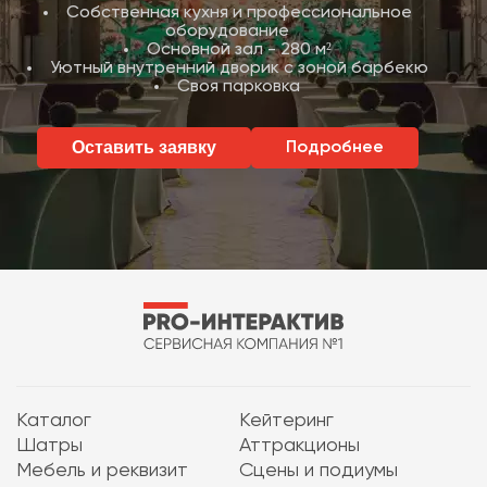
Собственная кухня и профессиональное
оборудование
Основной зал - 280 м²
Уютный внутренний дворик с зоной барбекю
Своя парковка
Оставить заявку
Подробнее
Каталог
Кейтеринг
Шатры
Аттракционы
Мебель и реквизит
Сцены и подиумы