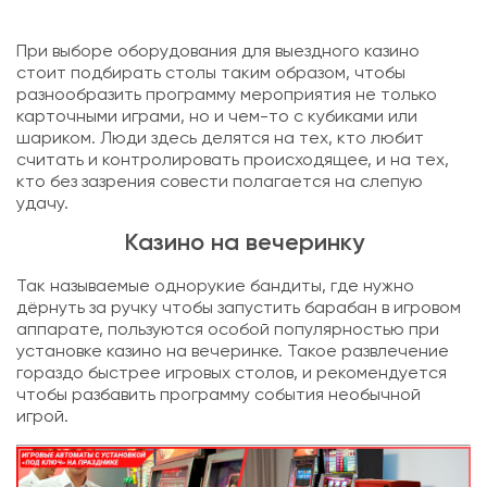
При выборе оборудования для выездного казино
стоит подбирать столы таким образом, чтобы
разнообразить программу мероприятия не только
карточными играми, но и чем-то с кубиками или
шариком. Люди здесь делятся на тех, кто любит
считать и контролировать происходящее, и на тех,
кто без зазрения совести полагается на слепую
удачу.
Казино на вечеринку
Так называемые однорукие бандиты, где нужно
дёрнуть за ручку чтобы запустить барабан в игровом
аппарате, пользуются особой популярностью при
установке казино на вечеринке. Такое развлечение
гораздо быстрее игровых столов, и рекомендуется
чтобы разбавить программу события необычной
игрой.