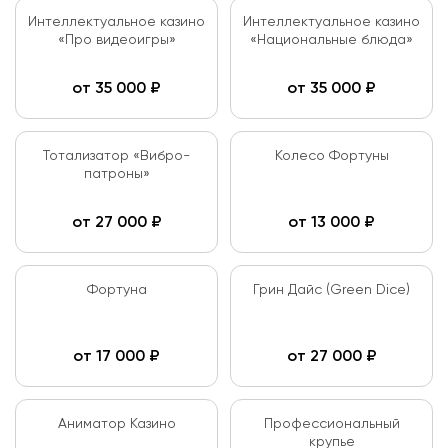
Интеллектуальное казино
Интеллектуальное казино
«Про видеоигры»
«Национальные блюда»
от
35 000
₽
от
35 000
₽
Тотализатор «Вибро-
Колесо Фортуны
патроны»
от
27 000
₽
от
13 000
₽
Фортуна
Грин Дайс (Green Dice)
от
17 000
₽
от
27 000
₽
Аниматор Казино
Профессиональный
крупье