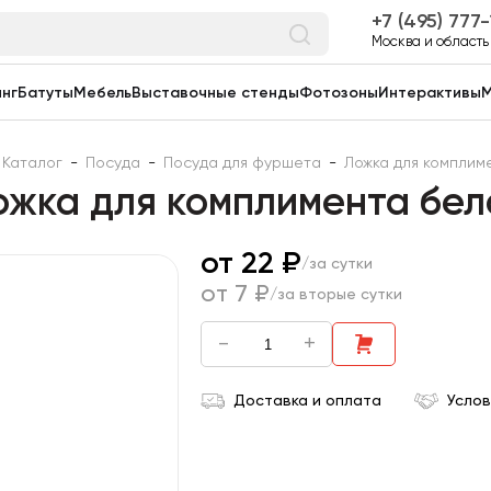
7 (495) 777
Москва и область
нг
Батуты
Мебель
Выставочные стенды
Фотозоны
Интерактивы
М
Каталог
-
Посуда
-
Посуда для фуршета
-
Ложка для комплим
ожка для комплимента бел
от 22 ₽
/за сутки
от 7 ₽
/за вторые сутки
-
+
Доставка и оплата
Услов