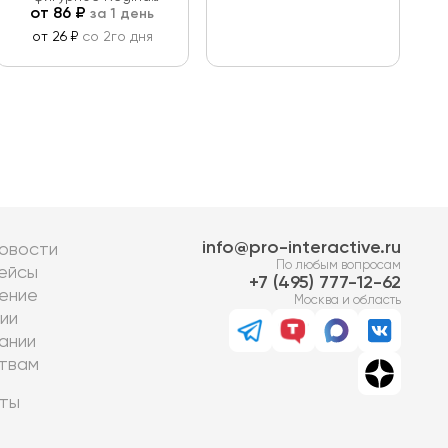
от
86
₽
за 1 день
31х21 см
от 26 ₽
со 2го дня
info@pro-interactive.ru
овости
По любым вопросам
ейсы
7 (495) 777-12-62
ение
Москва и область
ии
ании
твам
ты