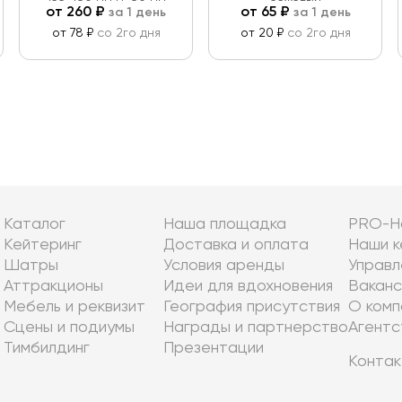
от
260
₽
от
65
₽
за 1 день
за 1 день
от 78 ₽
со 2го дня
от 20 ₽
со 2го дня
Каталог
Наша площадка
PRO-Н
Кейтеринг
Доставка и оплата
Наши к
Шатры
Условия аренды
Управл
Аттракционы
Идеи для вдохновения
Ваканс
Мебель и реквизит
География присутствия
О комп
Сцены и подиумы
Награды и партнерство
Агентс
Тимбилдинг
Презентации
Контак