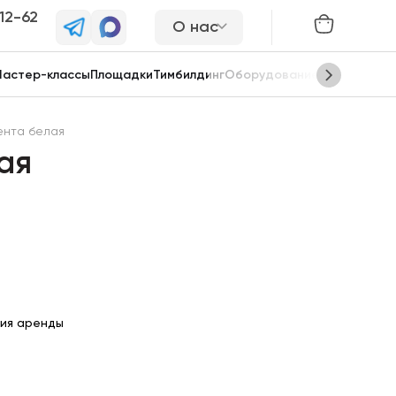
-12-62
О нас
астер-классы
Площадки
Тимбилдинг
Оборудование
Сцены
ента белая
ая
ия аренды