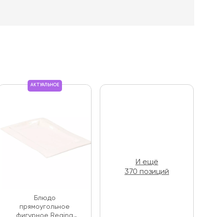
АКТУАЛЬНОЕ
И ещё
370 позиций
Блюдо
прямоугольное
фигурное Regina