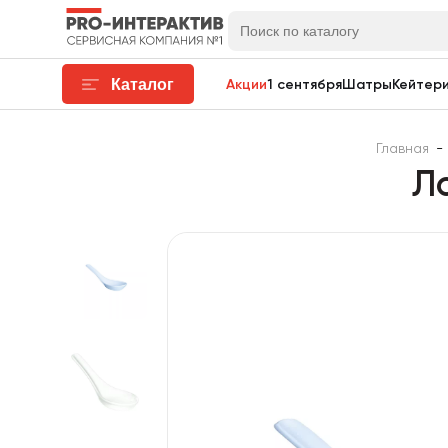
Каталог
Акции
1 сентября
Шатры
Кейтери
Главная
-
Л