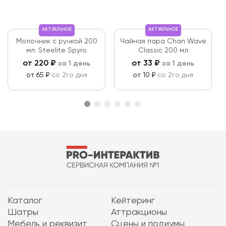
АКТУАЛЬНОЕ
АКТУАЛЬНОЕ
Молочник с ручкой 200
Чайная пара Chan Wave
мл. Steelite Spyro
Classic 200 мл
от
220
₽
от
33
₽
за 1 день
за 1 день
от 65 ₽
со 2го дня
от 10 ₽
со 2го дня
Каталог
Кейтеринг
Шатры
Аттракционы
Мебель и реквизит
Сцены и подиумы