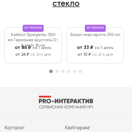
стекло
АКТУАЛЬНОЕ
АКТУАЛЬНОЕ
Хайбол Spiegelau 380
Бокал маргарита 250 мл
мл Германия хрусталь D-
6 см Н-16 см
от
86
₽
от
33
₽
за 1 день
за 1 день
от 26 ₽
со 2го дня
от 10 ₽
со 2го дня
Каталог
Кейтеринг