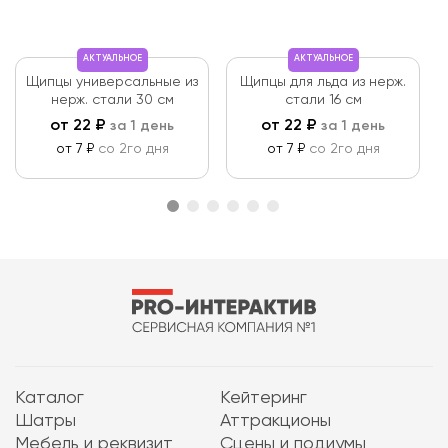
АКТУАЛЬНОЕ
АКТУАЛЬНОЕ
Щипцы универсальные из
Щипцы для льда из нерж.
нерж. стали 30 см
стали 16 см
от
22
₽
от
22
₽
за 1 день
за 1 день
от 7 ₽
со 2го дня
от 7 ₽
со 2го дня
Каталог
Кейтеринг
Шатры
Аттракционы
Мебель и реквизит
Сцены и подиумы