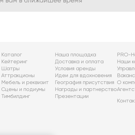
им вам в ближайшее время
Каталог
Наша площадка
PRO-Н
Кейтеринг
Доставка и оплата
Наши к
Шатры
Условия аренды
Управл
Аттракционы
Идеи для вдохновения
Ваканс
Мебель и реквизит
География присутствия
О комп
Сцены и подиумы
Награды и партнерство
Агентс
Тимбилдинг
Презентации
Контак