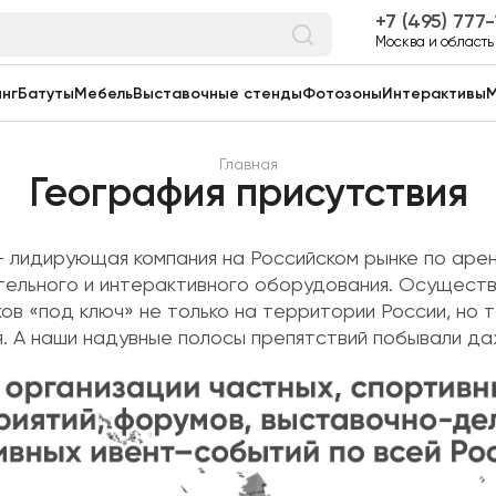
7 (495) 777
Москва и область
нг
Батуты
Мебель
Выставочные стенды
Фотозоны
Интерактивы
М
Главная
География присутствия
 лидирующая компания на Российском рынке по аре
тельного и интерактивного оборудования. Осуществ
ов «под ключ» не только на территории России, но 
. А наши надувные полосы препятствий побывали да