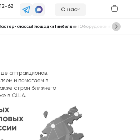
-12-62
О нас
астер-классы
Площадки
Тимбилдинг
Оборудование
Сцены
нде аттракционов,
ляем и помогаем в
также стран ближнего
же в США.