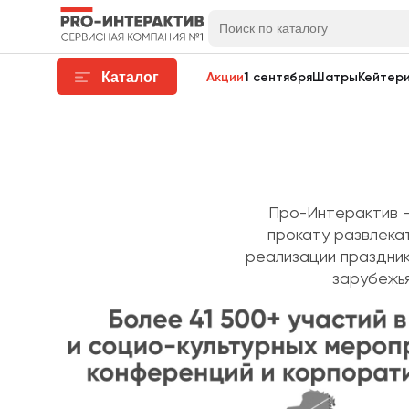
Каталог
Акции
1 сентября
Шатры
Кейтери
Про-Интерактив –
прокату развлека
реализации праздник
зарубежья