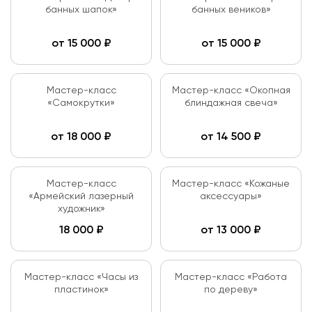
банных шапок»
банных веников»
от
15 000
₽
от
15 000
₽
Мастер-класс
Мастер-класс «Окопная
«Самокрутки»
блиндажная свеча»
от
18 000
₽
от
14 500
₽
Мастер-класс
Мастер-класс «Кожаные
«Армейский лазерный
аксессуары»
художник»
18 000
₽
от
13 000
₽
Мастер-класс «Часы из
Мастер-класс «Работа
пластинок»
по дереву»