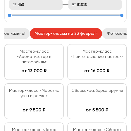
от
до
рное казино!
Мастер-классы на 23 февраля
Фотозоны н
Мастер-класс
Мастер-класс
«Ароматизатор в
«Приготовление настоек»
автомобиль»
от
13 000
₽
от
16 000
₽
Мастер-класс «Морские
Сборка-разборка оружия
узлы в рамке»
от
9 500
₽
от
5 500
₽
Мастер-класс «Декор
Мастер-класс «Сборка