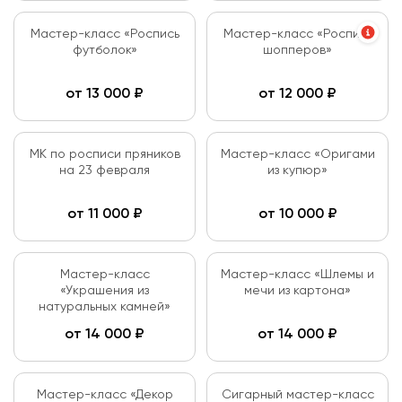
Мастер-класс «Роспись
Мастер-класс «Роспись
футболок»
шопперов»
от
13 000
₽
от
12 000
₽
МК по росписи пряников
Мастер-класс «Оригами
на 23 февраля
из купюр»
от
11 000
₽
от
10 000
₽
Мастер-класс
Мастер-класс «Шлемы и
«Украшения из
мечи из картона»
натуральных камней»
от
14 000
₽
от
14 000
₽
Мастер-класс «Декор
Сигарный мастер-класс