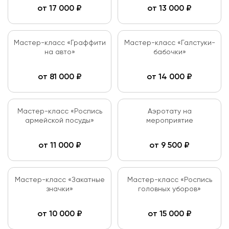
от
17 000
₽
от
13 000
₽
Мастер-класс «Граффити
Мастер-класс «Галстуки-
на авто»
бабочки»
от
81 000
₽
от
14 000
₽
Мастер-класс «Роспись
Аэротату на
армейской посуды»
мероприятие
от
11 000
₽
от
9 500
₽
Мастер-класс «Закатные
Мастер-класс «Роспись
значки»
головных уборов»
от
10 000
₽
от
15 000
₽