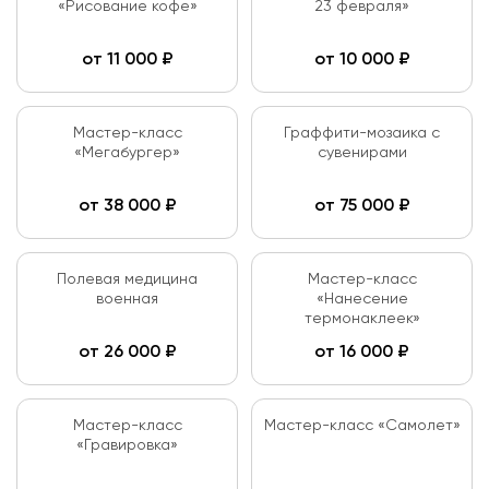
«Рисование кофе»
23 февраля»
от
11 000
₽
от
10 000
₽
Мастер-класс
Граффити-мозаика с
«Мегабургер»
сувенирами
от
38 000
₽
от
75 000
₽
Полевая медицина
Мастер-класс
военная
«Нанесение
термонаклеек»
от
26 000
₽
от
16 000
₽
Мастер-класс
Мастер-класс «Самолет»
«Гравировка»