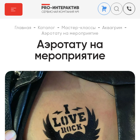
Главная
-
Каталог
-
Мастер-классы
-
Аквагрим
-
Аэротату на мероприятие
Аэротату на
мероприятие