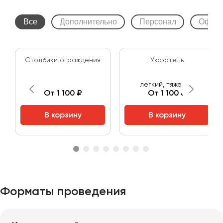
Все
Дополнительно
Персонал
Оформ
Столбики ограждения
Указатель
легкий, тяжелый
От 1 100 ₽
От 1 100 ₽
В корзину
В корзину
Форматы проведения