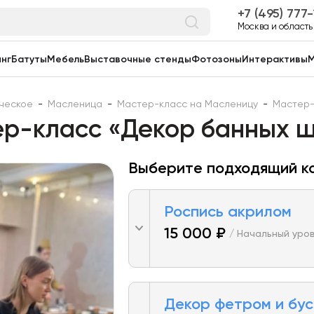
7 (495) 777
Москва и область
нг
Батуты
Мебель
Выставочные стенды
Фотозоны
Интерактивы
М
ческое
-
Масленица
-
Мастер-класс на Масленицу
-
Мастер-
р-класс «Декор банных 
Выберите подходящий к
Роспись акрилом
15 000 ₽
/ Начальный уро
Декор фетром и бу