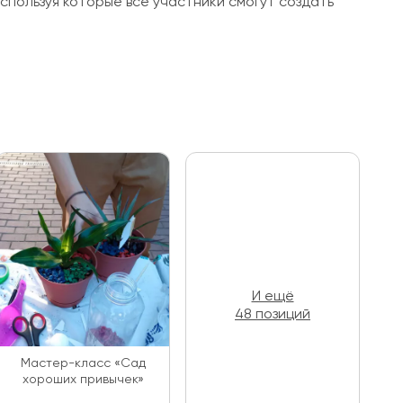
спользуя которые все участники смогут создать
И ещё
48 позиций
Мастер-класс «Сад
хороших привычек»