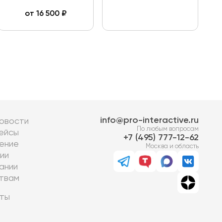
от
16 500
₽
info@pro-interactive.ru
овости
По любым вопросам
ейсы
7 (495) 777-12-62
ение
Москва и область
ии
ании
твам
ты