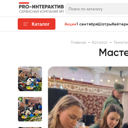
Каталог
Акции
1 сентября
Шатры
Кейтери
Главная
-
Каталог
-
Темати
Масте