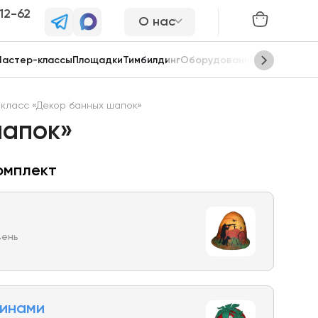
-12-62
О нас
астер-классы
Площадки
Тимбилдинг
Оборудование
Сцены
класс «Декор банных шапок»
шапок»
омплект
вень
синами