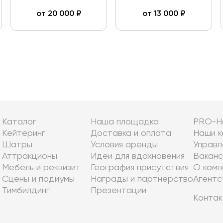
от
20 000
₽
от
13 000
₽
Каталог
Наша площадка
PRO-Н
Кейтеринг
Доставка и оплата
Наши к
Шатры
Условия аренды
Управл
Аттракционы
Идеи для вдохновения
Ваканс
Мебель и реквизит
География присутствия
О комп
Сцены и подиумы
Награды и партнерство
Агентс
Тимбилдинг
Презентации
Контак