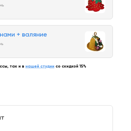
нь
нами + валяние
нь
сы, так и в
нашей студии
со скидкой 15%
ит