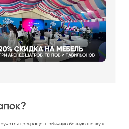
апок?
 научатся превращать обычную банную шапку в