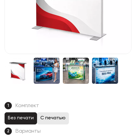
Комплект
1
Без печати
С печатью
Варианты
2