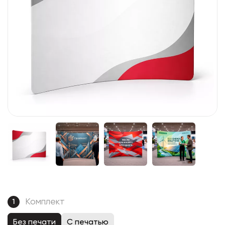
Комплект
1
Без печати
С печатью