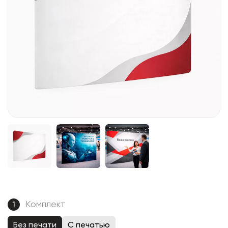
Комплект
1
Без печати
С печатью