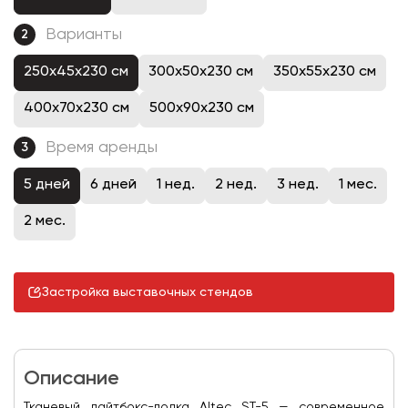
Варианты
2
250x45x230 см
300x50x230 см
350x55x230 см
400x70x230 см
500x90x230 см
Время аренды
3
5 дней
6 дней
1 нед.
2 нед.
3 нед.
1 мес.
2 мес.
Застройка выставочных стендов
Описание
Тканевый лайтбокс-лодка Altec ST-5 — современное