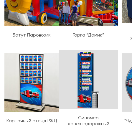
Батут Паровозик
Горка “Домик”
Силомер
Карточный стенд РЖД
"Чу
железнодорожный