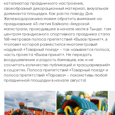
катализатор праздничного настроения,
своеобразный декорационный материал, визуальная
доминанта площадки. Как раз по поводу Дня
Железнодорожника можем обратить внимание на
празднование 45-летия Байкало-Амурской
магистрали, проходившее в начале июля в Тынде: там
центром грандиозного спортивного праздника стала
168-метровая полоса препятствий «Вызов принят», в
«голове» которой разместился многометровый
надувной «Товарный поезд» - так называется полоса,
часть проекта «Вызов принят». Не передать
воодушевление и радость бамовцев, как и не
сосчитать количество публикаций и «расшариваний»
в соцсетях.
Полоса препятствий «Товарный поезд»
и
полоса препятствий «Паровоз»
- локомотивы любой
праздничной площадки в начале августа!