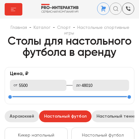
Главная
-
Каталог
-
Спорт
-
Настольные спортивные
игры
Столы для настольного
футбола в аренду
Цена, ₽
от
до
Аэрохоккей
Настольный футбол
Настольный теннис
Кикер напольный
Настольный футбол