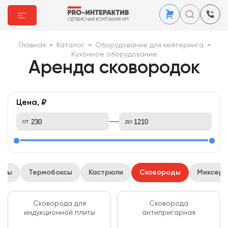
Главная
-
Каталог
-
Оборудование для кейтеринга
-
Кухонное оборудование
Аренда сковородок
Цена, ₽
от
до
есы
Термобоксы
Кастрюли
Сковороды
Миксер
Сковорода для
Сковорода
индукционной плиты
антипригарная