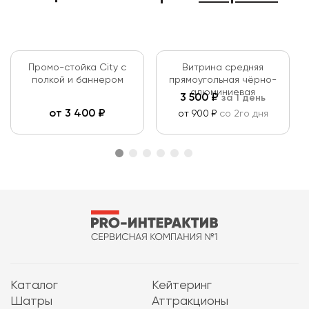
Промо-стойка City с
Витрина средняя
полкой и баннером
прямоугольная чёрно-
алюминиевая
3 500
₽
за 1 день
от
3 400
₽
от 900 ₽
со 2го дня
Каталог
Кейтеринг
Шатры
Аттракционы