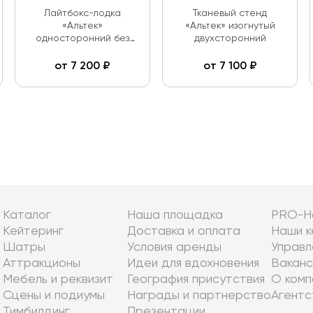
Лайтбокс-лодка
Тканевый стенд
«Альтек»
«Альтек» изогнутый
односторонний без
двухсторонний
подсветки
от
7 200
₽
от
7 100
₽
Каталог
Наша площадка
PRO-Н
Кейтеринг
Доставка и оплата
Наши к
Шатры
Условия аренды
Управл
Аттракционы
Идеи для вдохновения
Ваканс
Мебель и реквизит
География присутствия
О комп
Сцены и подиумы
Награды и партнерство
Агентс
Тимбилдинг
Презентации