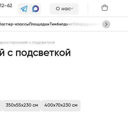
-12-62
О нас
астер-классы
Площадки
Тимбилдинг
Оборудование
Сцены
односторонний с подсветкой
й с подсветкой
350x55x230 см
400x70x230 см