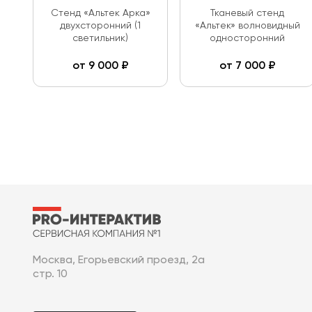
Стенд «Альтек Арка»
Тканевый стенд
двухсторонний (1
«Альтек» волновидный
светильник)
односторонний
от
9 000
₽
от
7 000
₽
Москва, Егорьевский проезд, 2а
стр. 10