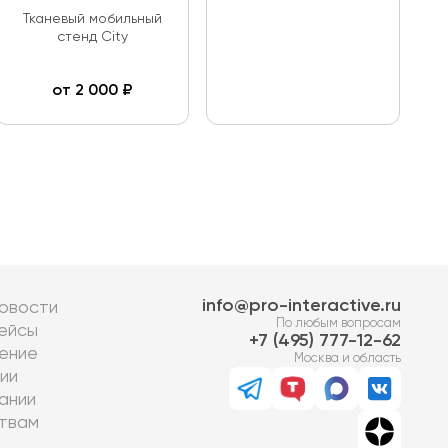
Тканевый мобильный
стенд City
от
2 000
₽
info@pro-interactive.ru
овости
По любым вопросам
ейсы
7 (495) 777-12-62
ение
Москва и область
ии
ании
твам