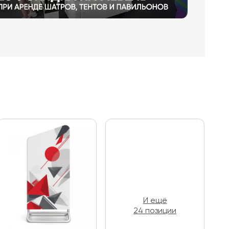
И ещё
24 позиции