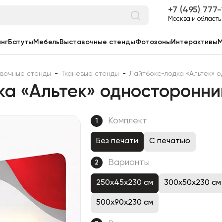
7 (495) 777
Москва и область
нг
Батуты
Мебель
Выставочные стенды
Фотозоны
Интерактивы
М
вочные стенды
-
Тканевые стенды
-
Лайтбокс-лодка «Альтек» 
а «Альтек» односторонни
Комплект
1
Без печати
С печатью
Варианты
2
250x45x230 см
300x50x230 см
500x90x230 см