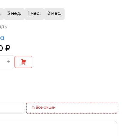
.
3 нед.
1 мес.
2 мес.
нду
ка
0
₽
+
Все акции