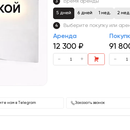
Время аренды
3
5 дней
6 дней
1 нед.
2 нед
Выберите покупку или аре
4
Аренда
Покуп
12 300
₽
91 80
-
+
-
те нам в Telegram
Заказать звонок