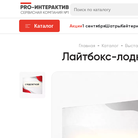
Каталог
Акции
1 сентября
Шатры
Кейтери
Главная
-
Каталог
-
Выста
Лайтбокс-лодк