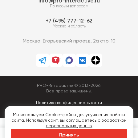
info@pro-interactive.ru
По любым вопросам
7 (495) 777-12-62
Москва и область
Москва, Егорьевский проезд, 2а стр. 10
PRO-Интерактив © 2013-2026.
Все права защищены.
Политика конфиденциальности
Мы используем Cookie-файлы для улучшения работы
сайта. Используя сайт, вы соглашаетесь с обработкой
персональных данных
Принять
Аренда
Покупка