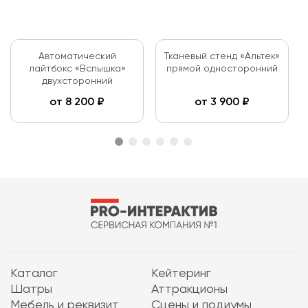
Автоматический
Тканевый стенд «Альтек»
лайтбокс «Вспышка»
прямой односторонний
двухсторонний
от
8 200
₽
от
3 900
₽
Каталог
Кейтеринг
Шатры
Аттракционы
Мебель и реквизит
Сцены и подиумы