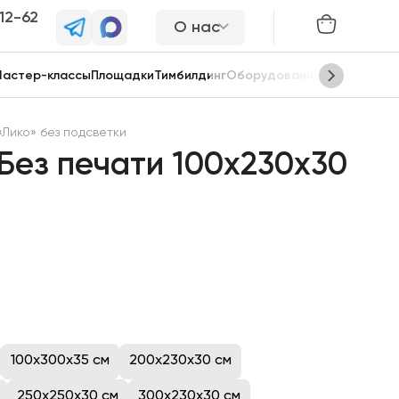
-12-62
О нас
астер-классы
Площадки
Тимбилдинг
Оборудование
Сцены
«Лико» без подсветки
 Без печати 100x230x30
100x300x35 см
200x230x30 см
250x250x30 см
300x230x30 см