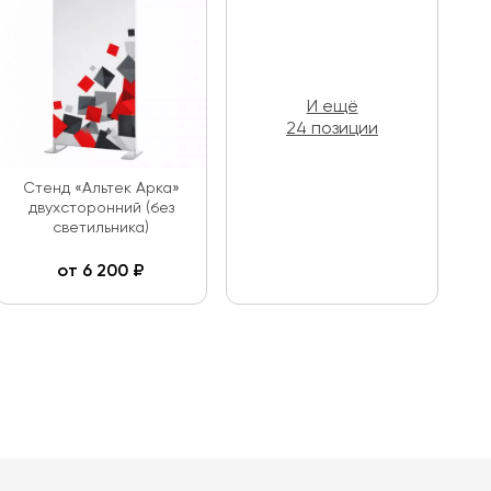
И ещё
24 позиции
Стенд «Альтек Арка»
двухсторонний (без
светильника)
от
6 200
₽