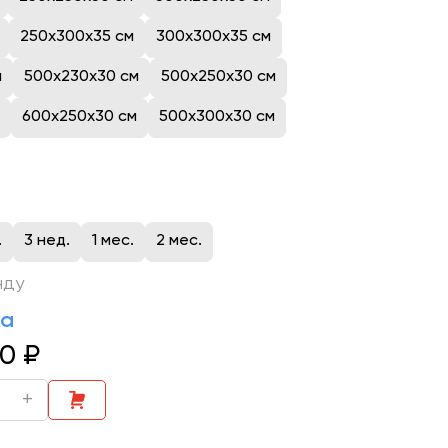
250x300x35 см
300x300x35 см
м
500x230x30 см
500x250x30 см
600x250x30 см
500x300x30 см
.
3 нед.
1 мес.
2 мес.
нду
ка
00
₽
+