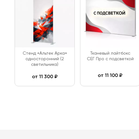
Стенд «Альтек Арка»
Тканевый лайтбокс
односторонний (2
СЕГ Про с подсветкой
светильника)
от
11 100
₽
от
11 300
₽