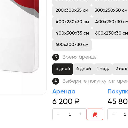
200x300x35 см
300x250x30 см
400x230x30 см
400x250x30 с
400x300x35 см
600x230x30 см
600x300x30 см
Время аренды
3
5 дней
6 дней
1 нед.
2 нед
Выберите покупку или аре
4
Аренда
Покуп
6 200
₽
45 8
-
+
-