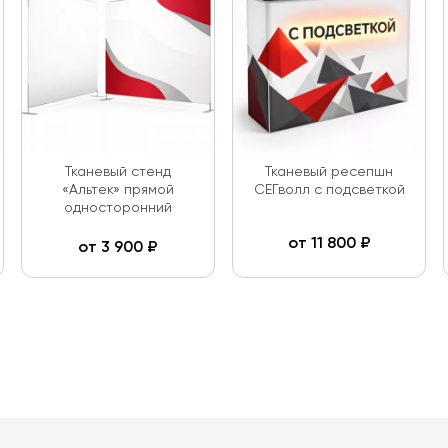
Тканевый стенд
Тканевый ресепшн
«Альтек» прямой
СЕГволл с подсветкой
односторонний
от
11 800
₽
от
3 900
₽