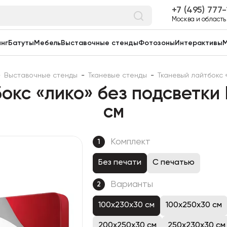
7 (495) 777
Москва и область
нг
Батуты
Мебель
Выставочные стенды
Фотозоны
Интерактивы
М
-
Выставочные стенды
-
Тканевые стенды
-
Тканевый лайтбокс 
окс «лико» без подсветки
см
Комплект
1
Без печати
С печатью
Варианты
2
100x230x30 см
100x250x30 см
200x250x30 см
250x230x30 см