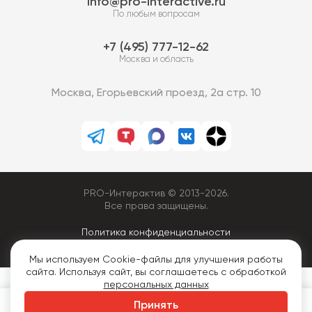
info@pro-interactive.ru
По любым вопросам
7 (495) 777-12-62
Москва и область
Москва, Егорьевский проезд, 2а стр. 10
PRO-Интерактив © 2013-2026.
Все права защищены.
Политика конфиденциальности
Мы используем Cookie-файлы для улучшения работы
сайта. Используя сайт, вы соглашаетесь с обработкой
персональных данных
Принять
Аренда
Покупка