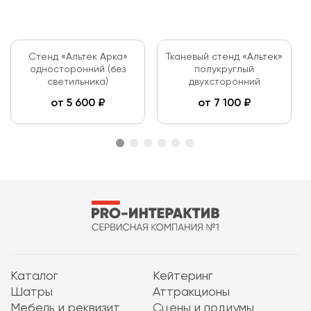
Стенд «Альтек Арка»
Тканевый стенд «Альтек»
односторонний (без
полукруглый
светильника)
двухсторонний
от
5 600
₽
от
7 100
₽
Каталог
Кейтеринг
Шатры
Аттракционы
Мебель и реквизит
Сцены и подиумы