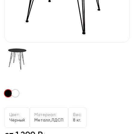
Цвет:
Материал:
Вес:
Чёрный
Металл,ЛДСП
8 кг.