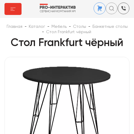
Главная
-
Каталог
-
Мебель
-
Столы
-
Банкетные столы
-
Стол Frankfurt чёрный
Стол Frankfurt чёрный