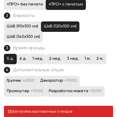
«ПРО» без печати
«ПРО» с печатью
Варианты
2
ШхВ (90х100 см)
ШхВ (120х100 см)
ШхВ (140х100 см)
Время аренды
3
5 д.
6 д.
1 нед.
2 нед.
3 нед.
1 м.
2 м.
Дополнительные опции
4
Грузчик
+6500
Декоратор
+9000
Промоутер
+9000
Разработка макета
+5000
Застройка выставочных стендов