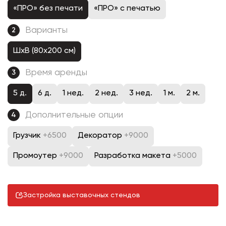
«ПРО» без печати
«ПРО» с печатью
Варианты
2
ШхВ (80х200 см)
Время аренды
3
5 д.
6 д.
1 нед.
2 нед.
3 нед.
1 м.
2 м.
Дополнительные опции
4
Грузчик
+6500
Декоратор
+9000
Промоутер
+9000
Разработка макета
+5000
Застройка выставочных стендов