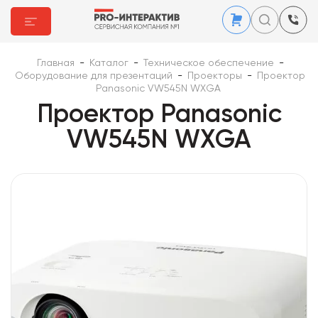
Главная
-
Каталог
-
Техническое обеспечение
-
Оборудование для презентаций
-
Проекторы
-
Проектор
Panasonic VW545N WXGA
Проектор Panasonic
VW545N WXGA