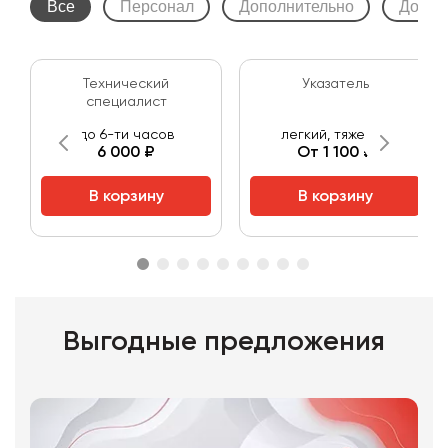
Все
Персонал
Дополнительно
Допол
Технический
Указатель
специалист
до 6-ти часов
легкий, тяжелый
6 000 ₽
От 1 100 ₽
В корзину
В корзину
Выгодные предложения