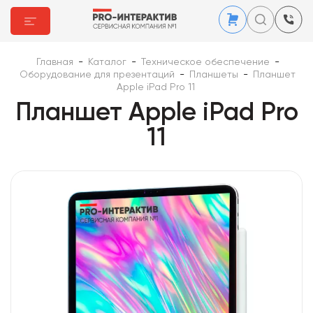
Главная
-
Каталог
-
Техническое обеспечение
-
Оборудование для презентаций
-
Планшеты
-
Планшет
Apple iPad Pro 11
Планшет Apple iPad Pro
11