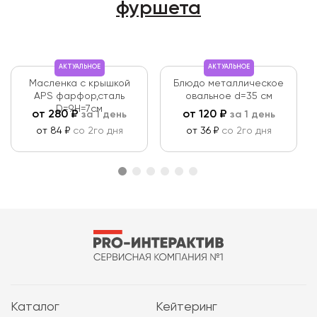
фуршета
АКТУАЛЬНОЕ
АКТУАЛЬНОЕ
Масленка с крышкой
Блюдо металлическое
APS фарфор,сталь
овальное d=35 см
D=9,H=7см
от
280
₽
от
120
₽
за 1 день
за 1 день
от 84 ₽
со 2го дня
от 36 ₽
со 2го дня
Каталог
Кейтеринг