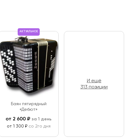
АКТУАЛЬНОЕ
И ещё
313 позиции
Баян пятирядный
«Дебют»
от
2 600
₽
за 1 день
от 1 300 ₽
со 2го дня