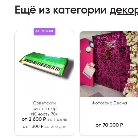
Ещё из категории
деко
АКТУАЛЬНОЕ
Советский
Фотозона Весна
синтезатор
«Юность-70»
от
2 600
₽
за 1 день
от
70 000
₽
от 1 300 ₽
со 2го дня