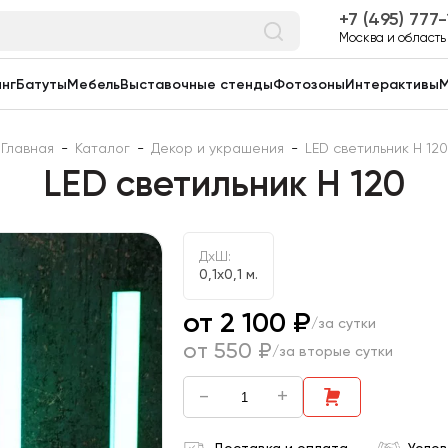
7 (495) 777
Москва и область
нг
Батуты
Мебель
Выставочные стенды
Фотозоны
Интерактивы
М
Главная
-
Каталог
-
Декор и украшения
-
LED cветильник H 120
LED cветильник H 120
ДxШ:
0,1x0,1 м.
от 2 100 ₽
/за сутки
от 550 ₽
/за вторые сутки
-
+