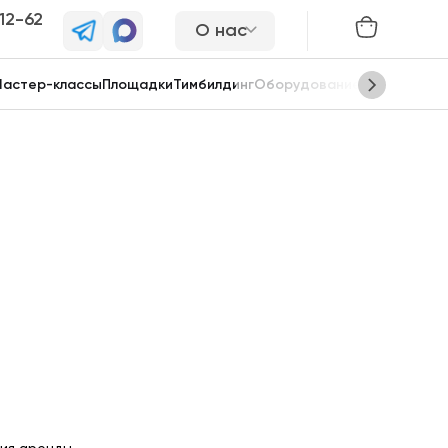
-12-62
О нас
астер-классы
Площадки
Тимбилдинг
Оборудование
Сцены