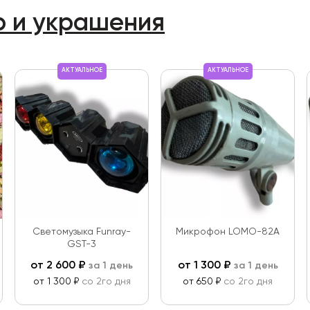
р и украшения
АКТУАЛЬНОЕ
АКТУАЛЬНОЕ
Светомузыка Funray-
Микрофон LOMO-82A
GST-3
от
2 600
₽
от
1 300
₽
за 1 день
за 1 день
от 1 300 ₽
со 2го дня
от 650 ₽
со 2го дня