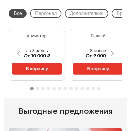
Все
Персонал
Дополнительно
Бренд
Аниматор
Диджей
до 3 часов
8 часов
От 10 000 ₽
От 9 000 ₽
В корзину
В корзину
Выгодные предложения