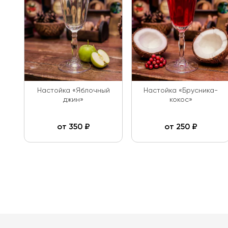
Настойка «Яблочный
Настойка «Брусника-
джин»
кокос»
от
350
₽
от
250
₽