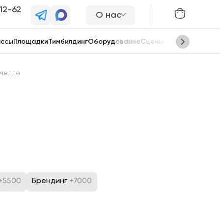
-12-62
О нас
ассы
Площадки
Тимбилдинг
Оборудование
Сцены
челло
+5500
Брендинг
+7000