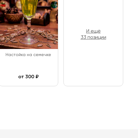
И ещё
33 позиции
Настойка на семечке
от
300
₽