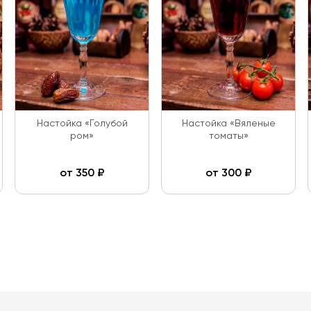
Настойка «Голубой
Настойка «Вяленые
ром»
томаты»
от
350
₽
от
300
₽