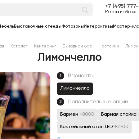
7 (495) 777
Москва и область
Мебель
Выставочные стенды
Фотозоны
Интерактивы
Мастер-кл
ая
-
Каталог
-
Кейтеринг
-
Выездной бар
-
Настойки
-
Лимон
Лимончелло
Варианты
1
Лимончелло
Дополнительные опции
2
Бармен
+8000
Барная стойка
Коктейльный стол LED
+2700