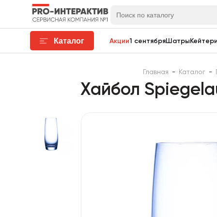
Каталог
Акции
1 сентября
Шатры
Кейтери
Главная
-
Каталог
-
Хайбол Spiegela