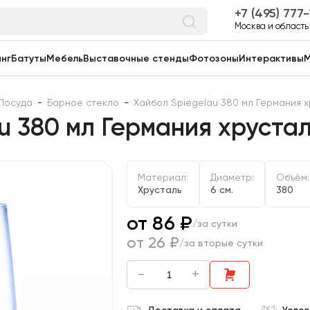
7 (495) 777
Москва и область
нг
Батуты
Мебель
Выставочные стенды
Фотозоны
Интерактивы
М
Посуда
-
Барное стекло
-
Хайбол Spiegelau 380 мл Германия х
u 380 мл Германия хрустал
Материал:
Диаметр:
Объём:
Хрусталь
6 см.
380
от 86 ₽
/за сутки
от 26 ₽
/за вторые сутки
-
+