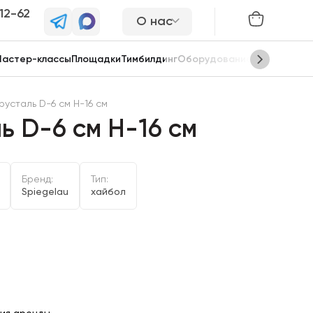
-12-62
О нас
астер-классы
Площадки
Тимбилдинг
Оборудование
Сцены
русталь D-6 см Н-16 см
ь D-6 см Н-16 см
Бренд:
Тип:
Spiegelau
хайбол