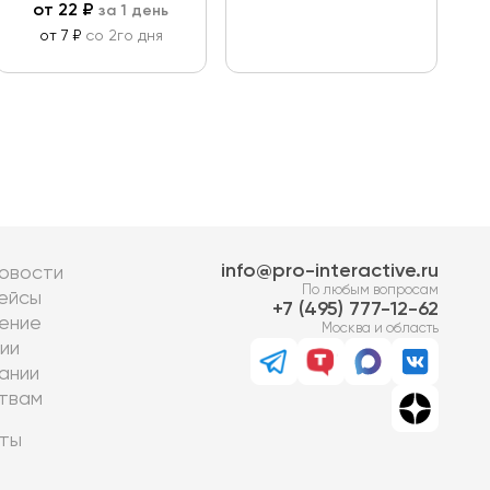
от
22
₽
за 1 день
от 7 ₽
со 2го дня
info@pro-interactive.ru
овости
По любым вопросам
ейсы
7 (495) 777-12-62
ение
Москва и область
ии
ании
твам
ты