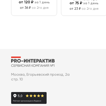
от
120
₽
за 1 день
от
75
₽
за 1 день
франция 160 мл
от 36 ₽
со 2го дня
от 23 ₽
со 2го дня
Москва, Егорьевский проезд, 2а
стр. 10