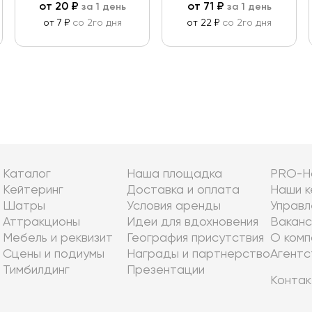
от
20
₽
от
71
₽
за 1 день
за 1 день
от 7 ₽
со 2го дня
от 22 ₽
со 2го дня
Каталог
Наша площадка
PRO-Н
Кейтеринг
Доставка и оплата
Наши к
Шатры
Условия аренды
Управл
Аттракционы
Идеи для вдохновения
Ваканс
Мебель и реквизит
География присутствия
О комп
Сцены и подиумы
Награды и партнерство
Агентс
Тимбилдинг
Презентации
Контак