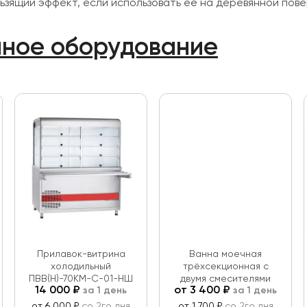
ьзящий эффект, если использовать её на деревянной пове
нное оборудование
Прилавок-витрина
Ванна моечная
холодильный
трёхсекционная с
ПВВ(Н)-70КМ-С-01-НШ
двумя смесителями
14 000
₽
от
3 400
₽
за 1 день
за 1 день
от 6 000 ₽
со 2го дня
от 1 700 ₽
со 2го дня