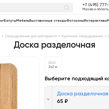
7 (495) 777
Москва и область
нг
Батуты
Мебель
Выставочные стенды
Фотозоны
Интерактивы
М
-
Оборудование для кейтеринга
-
Кухонное оборудование
-
Доска разделочная
ДxШ:
2x2 м.
Выберите подходящий к
Доска разделочная 
65 ₽