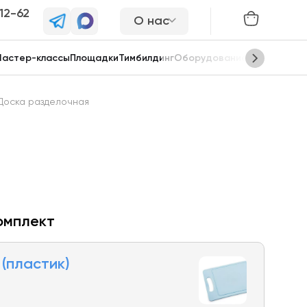
-12-62
О нас
астер-классы
Площадки
Тимбилдинг
Оборудование
Сцены
Доска разделочная
омплект
(пластик)