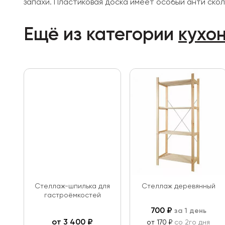
запахи. Пластиковая доска имеет особый анти скол
Ещё из категории
кухо
Cтеллаж-шпилька для
Стеллаж деревянный
гастроёмкостей
700
₽
за 1 день
от
3 400
₽
от 170 ₽
со 2го дня