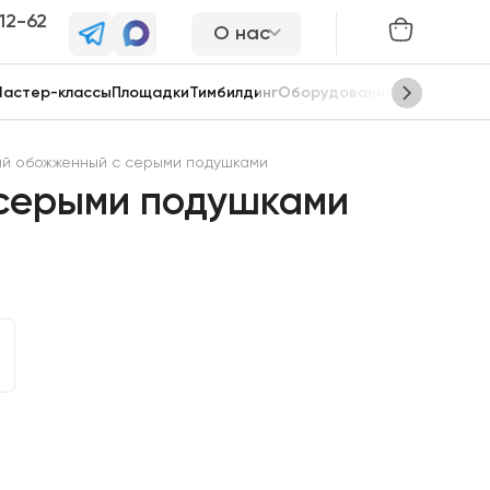
-12-62
О нас
астер-классы
Площадки
Тимбилдинг
Оборудование
Сцены
ый обожженный с серыми подушками
 серыми подушками