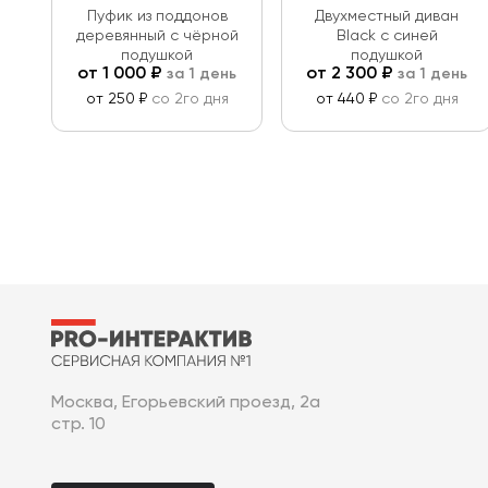
Пуфик из поддонов
Двухместный диван
деревянный с чёрной
Black с синей
подушкой
подушкой
от
1 000
₽
от
2 300
₽
за 1 день
за 1 день
от 250 ₽
со 2го дня
от 440 ₽
со 2го дня
Москва, Егорьевский проезд, 2а
стр. 10