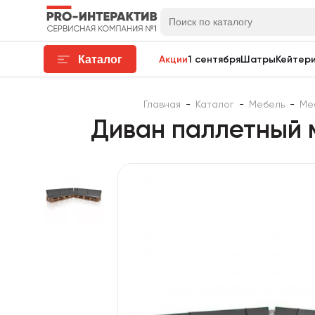
Каталог
Акции
1 сентября
Шатры
Кейтери
Главная
-
Каталог
-
Мебель
-
Ме
Диван паллетный 