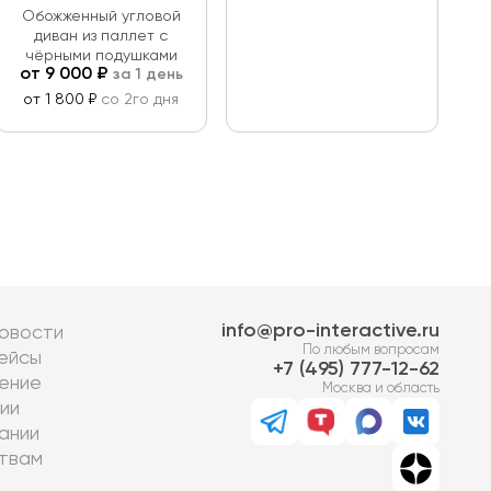
Обожженный угловой
диван из паллет с
чёрными подушками
от
9 000
₽
за 1 день
от 1 800 ₽
со 2го дня
info@pro-interactive.ru
овости
По любым вопросам
ейсы
7 (495) 777-12-62
ение
Москва и область
ии
ании
твам