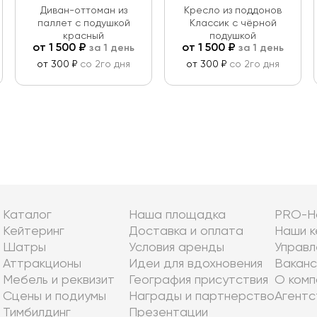
Диван-оттоман из
Кресло из поддонов
паллет с подушкой
Классик с чёрной
красный
подушкой
от
1 500
₽
от
1 500
₽
за 1 день
за 1 день
от 300 ₽
со 2го дня
от 300 ₽
со 2го дня
Каталог
Наша площадка
PRO-Н
Кейтеринг
Доставка и оплата
Наши к
Шатры
Условия аренды
Управл
Аттракционы
Идеи для вдохновения
Ваканс
Мебель и реквизит
География присутствия
О комп
Сцены и подиумы
Награды и партнерство
Агентс
Тимбилдинг
Презентации