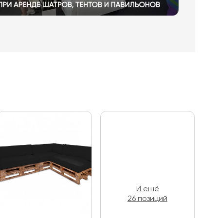
И ещё
26 позиций