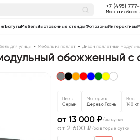
7 (495) 777
Москва и область
нг
Батуты
Мебель
Выставочные стенды
Фотозоны
Интерактивы
М
бель для улицы
-
Мебель из паллет
-
Диван паллетный модульн
модульный обожженный с
Цвет:
Материал:
Вес:
Серый
Дерево,Ткань
140 кг.
от 13 000 ₽
/за сутки
от 2 600 ₽
/за вторые сутки