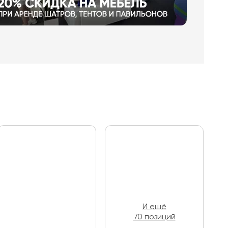
И ещё
70 позиций