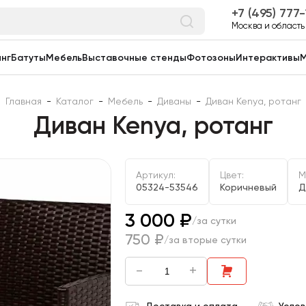
7 (495) 777
Москва и область
нг
Батуты
Мебель
Выставочные стенды
Фотозоны
Интерактивы
М
Главная
-
Каталог
-
Мебель
-
Диваны
-
Диван Kenya, ротанг
Диван Kenya, ротанг
Артикул:
Цвет:
М
05324-53546
Коричневый
Д
3 000 ₽
/за сутки
750 ₽
/за вторые сутки
-
+