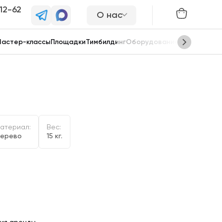
-12-62
О нас
астер-классы
Площадки
Тимбилдинг
Оборудование
Сцены
атериал:
Вес:
ерево
15 кг.