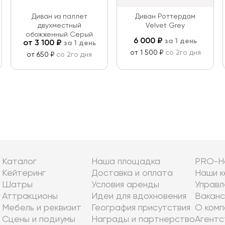
Диван из паллет
Диван Роттердам
двухместный
Velvet Grey
обожженный Серый
6 000
₽
за 1 день
от
3 100
₽
за 1 день
от 1 500 ₽
со 2го дня
от 650 ₽
со 2го дня
Каталог
Наша площадка
PRO-Н
Кейтеринг
Доставка и оплата
Наши к
Шатры
Условия аренды
Управл
Аттракционы
Идеи для вдохновения
Ваканс
Мебель и реквизит
География присутствия
О комп
Сцены и подиумы
Награды и партнерство
Агентс