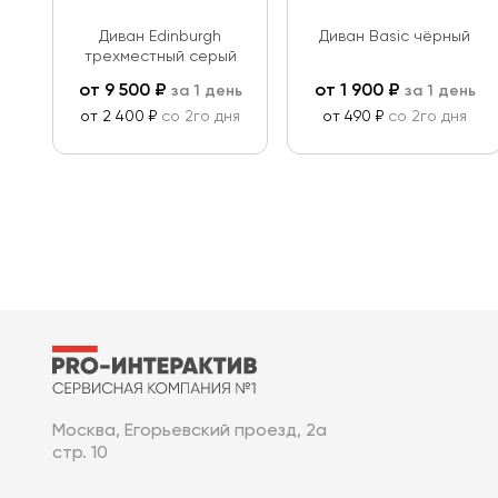
Диван Edinburgh
Диван Basic чёрный
трехместный серый
от
9 500
₽
от
1 900
₽
за 1 день
за 1 день
от 2 400 ₽
со 2го дня
от 490 ₽
со 2го дня
Москва, Егорьевский проезд, 2а
стр. 10