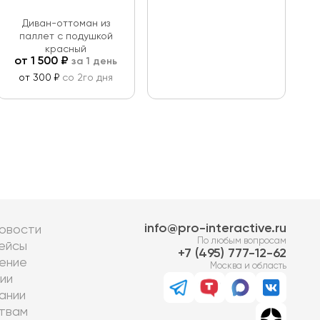
Диван-оттоман из
паллет с подушкой
красный
от
1 500
₽
за 1 день
от 300 ₽
со 2го дня
info@pro-interactive.ru
овости
По любым вопросам
ейсы
7 (495) 777-12-62
ение
Москва и область
ии
ании
твам