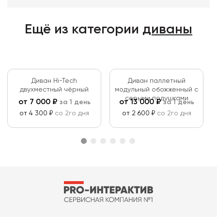
Ещё из категории
диваны
Диван Hi-Tech
Диван паллетный
двухместный чёрный
модульный обожженный с
серыми подушками
от
7 000
₽
от
13 000
₽
за 1 день
за 1 день
от 4 300 ₽
со 2го дня
от 2 600 ₽
со 2го дня