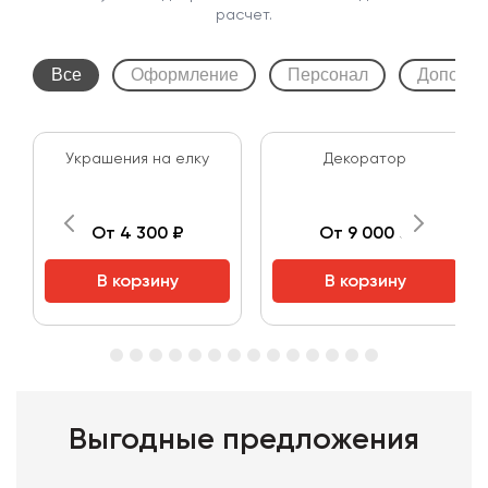
расчет.
Все
Оформление
Персонал
Дополни
Украшения на елку
Декоратор
От 4 300 ₽
От 9 000 ₽
В корзину
В корзину
Выгодные предложения