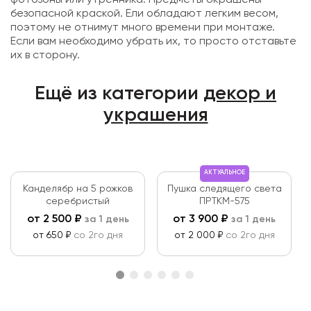
фотозоны или утренника. Предметы окрашены
безопасной краской. Ели обладают легким весом,
поэтому не отнимут много времени при монтаже.
Если вам необходимо убрать их, то просто отставьте
их в сторону.
Ещё из категории
декор и
украшения
АКТУАЛЬНОЕ
Канделябр на 5 рожков
Пушка следящего света
серебристый
ПРТКМ-575
от
2 500
₽
от
3 900
₽
за 1 день
за 1 день
от 650 ₽
со 2го дня
от 2 000 ₽
со 2го дня