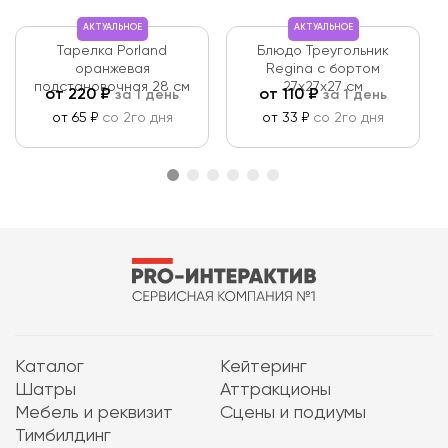
АКТУАЛЬНОЕ
АКТУАЛЬНОЕ
Тарелка Porland
Блюдо Треугольник
оранжевая
Regina с бортом
подстановочная 28 см
27х27х27 см
от
220
₽
от
110
₽
за 1 день
за 1 день
от 65 ₽
со 2го дня
от 33 ₽
со 2го дня
Каталог
Кейтеринг
Шатры
Аттракционы
Мебель и реквизит
Сцены и подиумы
Тимбилдинг