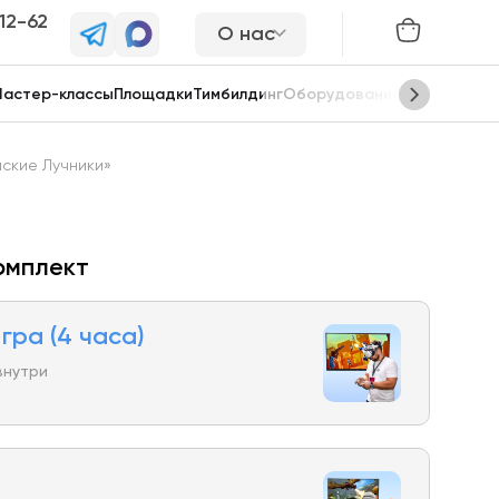
-12-62
О нас
астер-классы
Площадки
Тимбилдинг
Оборудование
Сцены
ские Лучники»
омплект
гра (4 часа)
внутри