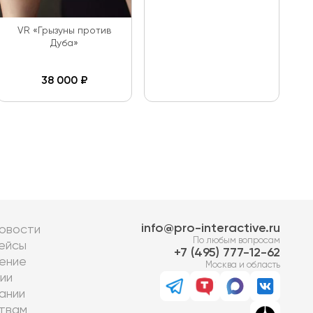
VR «Грызуны против
Дуба»
38 000
₽
info@pro-interactive.ru
овости
По любым вопросам
ейсы
7 (495) 777-12-62
ение
Москва и область
ии
ании
твам