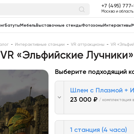
7 (495) 777
Москва и область
нг
Батуты
Мебель
Выставочные стенды
Фотозоны
Интерактивы
М
алог
-
Интерактивные станции
-
VR аттракционы
-
VR «Эльфий
VR «Эльфийские Лучники»
Выберите подходящий к
Шлем с Плазмой + И
23 000 ₽
/ комплектация 
1 станция (4 часа)