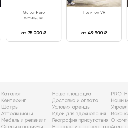
Guitar Hero
Полигон VR
командная
от
75 000
₽
от
49 900
₽
Каталог
Наша площадка
PRO-Н
Кейтеринг
Доставка и оплата
Наши к
Шатры
Условия аренды
Управл
Аттракционы
Идеи для вдохновения
Ваканс
Мебель и реквизит
География присутствия
О комп
Сцены и подиумы
Награды и партнерство
Агентс