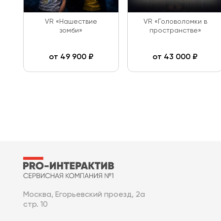
VR «Нашествие
VR «Головоломки в
зомби»
пространстве»
от
49 900
₽
от
43 000
₽
Москва, Егорьевский проезд, 2а
стр. 10