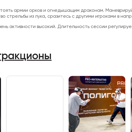
тоять армии орков и огнедышащим драконам. Маневрируйт
о стрельбы из лука, сразитесь с другими игроками в нап
нь активности высокий. Длительность сессии регулируе
ттракционы