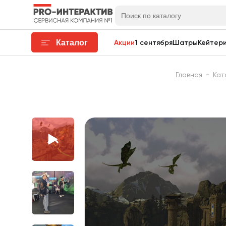
Каталог
Акции
1 сентября
Шатры
Кейтери
Главная
-
Кат