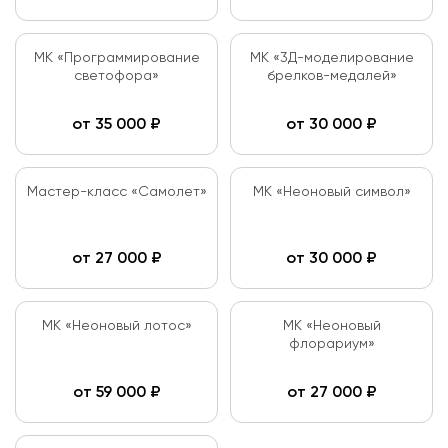
МК «Программирование
МК «3Д-моделирование
светофора»
брелков-медалей»
от
35 000
₽
от
30 000
₽
Мастер-класс «Самолет»
МК «Неоновый символ»
от
27 000
₽
от
30 000
₽
МК «Неоновый лотос»
МК «Неоновый
флорариум»
от
59 000
₽
от
27 000
₽