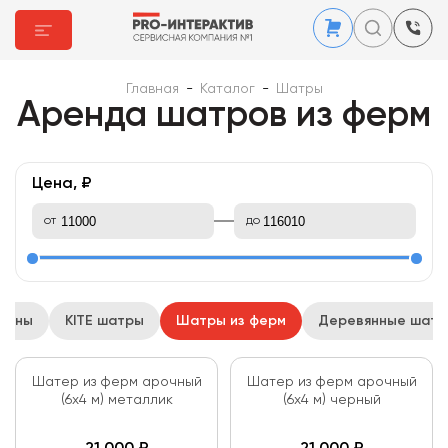
Главная
-
Каталог
-
Шатры
Аренда шатров из ферм
Цена, ₽
от
до
льоны
KITE шатры
Шатры из ферм
Деревянные шат
Шатер из ферм арочный
Шатер из ферм арочный
(6х4 м) металлик
(6х4 м) черный