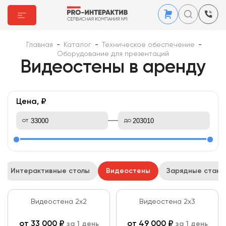
Главная
-
Каталог
-
Техническое обеспечение
-
Оборудование для презентаций
Видеостены в аренду
Цена, ₽
от
до
Интерактивные столы
Видеостены
Зарядные станц
Видеостена 2х2
Видеостена 2х3
от
33 000
₽
от
49 000
₽
за 1 день
за 1 день