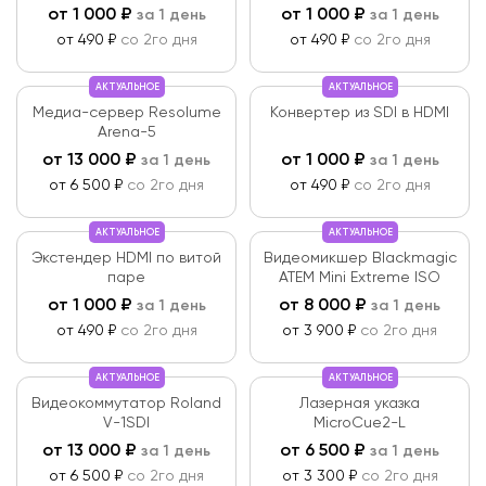
от
1 000
₽
от
1 000
₽
за 1 день
за 1 день
от 490 ₽
со 2го дня
от 490 ₽
со 2го дня
АКТУАЛЬНОЕ
АКТУАЛЬНОЕ
Медиа-сервер Resolume
Конвертер из SDI в HDMI
Arena-5
от
13 000
₽
от
1 000
₽
за 1 день
за 1 день
от 6 500 ₽
со 2го дня
от 490 ₽
со 2го дня
АКТУАЛЬНОЕ
АКТУАЛЬНОЕ
Экстендер HDMI по витой
Видеомикшер Blackmagic
паре
ATEM Mini Extreme ISO
от
1 000
₽
от
8 000
₽
за 1 день
за 1 день
от 490 ₽
со 2го дня
от 3 900 ₽
со 2го дня
АКТУАЛЬНОЕ
АКТУАЛЬНОЕ
Видеокоммутатор Roland
Лазерная указка
V-1SDI
MicroCue2-L
от
13 000
₽
от
6 500
₽
за 1 день
за 1 день
от 6 500 ₽
со 2го дня
от 3 300 ₽
со 2го дня