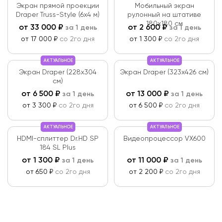
Экран прямой проекции
Мобильный экран
Draper Truss-Style (6х4 м)
рулонный на штативе
180х180 см
от
33 000
₽
от
2 600
₽
за 1 день
за 1 день
от 17 000 ₽
со 2го дня
от 1 300 ₽
со 2го дня
АКТУАЛЬНОЕ
АКТУАЛЬНОЕ
Экран Draper (228x304
Экран Draper (323х426 см)
см)
от
6 500
₽
от
13 000
₽
за 1 день
за 1 день
от 3 300 ₽
со 2го дня
от 6 500 ₽
со 2го дня
АКТУАЛЬНОЕ
АКТУАЛЬНОЕ
HDMI-сплиттер Dr.HD SP
Видеопроцессор VX600
184 SL Plus
от
1 300
₽
от
11 000
₽
за 1 день
за 1 день
от 650 ₽
со 2го дня
от 2 200 ₽
со 2го дня