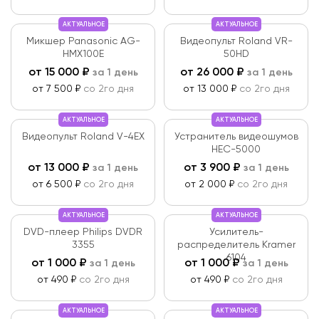
АКТУАЛЬНОЕ
АКТУАЛЬНОЕ
Микшер Panasonic AG-
Видеопульт Roland VR-
HMX100E
50HD
от
15 000
₽
от
26 000
₽
за 1 день
за 1 день
от 7 500 ₽
со 2го дня
от 13 000 ₽
со 2го дня
АКТУАЛЬНОЕ
АКТУАЛЬНОЕ
Видеопульт Roland V-4EX
Устранитель видеошумов
HEC-5000
от
13 000
₽
от
3 900
₽
за 1 день
за 1 день
от 6 500 ₽
со 2го дня
от 2 000 ₽
со 2го дня
АКТУАЛЬНОЕ
АКТУАЛЬНОЕ
DVD-плеер Philips DVDR
Усилитель-
3355
распределитель Kramer
6104
от
1 000
₽
от
1 000
₽
за 1 день
за 1 день
от 490 ₽
со 2го дня
от 490 ₽
со 2го дня
АКТУАЛЬНОЕ
АКТУАЛЬНОЕ