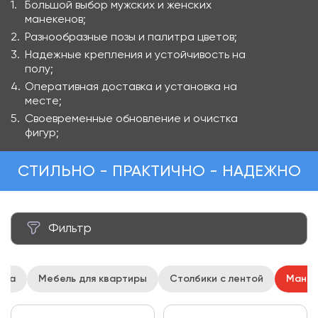
Большой выбор мужских и женских
манекенов;
Разнообразные позы и палитра цветов;
Надежные крепления и устойчивость на
полу;
Оперативная доставка и установка на
месте;
Своевременные обновление и очистка
фигур;
СТИЛЬНО - ПРАКТИЧНО - НАДЕЖНО
Фильтр
Цена за аренду ₽
ета
Мебель для квартиры
Столбики с лентой
Манек
от
до
Вес кг