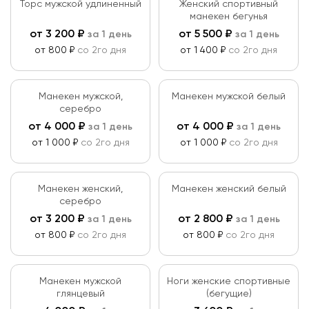
Торс мужской удлиненный
Женский спортивный
манекен бегунья
от
до
от
3 200
₽
от
5 500
₽
за 1 день
за 1 день
Цвет
от 800 ₽
со 2го дня
от 1 400 ₽
со 2го дня
Материалы
Манекен мужской,
Манекен мужской белый
серебро
Пластик
от
4 000
₽
от
4 000
₽
за 1 день
за 1 день
Применить
от 1 000 ₽
со 2го дня
от 1 000 ₽
со 2го дня
Металл
Сбросить
Ткань
Манекен женский,
Манекен женский белый
серебро
от
3 200
₽
от
2 800
₽
за 1 день
за 1 день
от 800 ₽
со 2го дня
от 800 ₽
со 2го дня
Манекен мужской
Ноги женские спортивные
глянцевый
(бегущие)