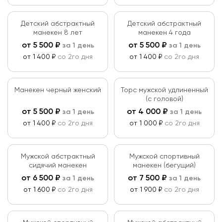
Детский абстрактный
Детский абстрактный
манекен 8 лет
манекен 4 года
от
5 500
₽
от
5 500
₽
за 1 день
за 1 день
от 1 400 ₽
со 2го дня
от 1 400 ₽
со 2го дня
Манекен черный женский
Торс мужской удлиненный
(с головой)
от
5 500
₽
от
4 000
₽
за 1 день
за 1 день
от 1 400 ₽
со 2го дня
от 1 000 ₽
со 2го дня
Мужской абстрактный
Мужской спортивный
сидячий манекен
манекен (бегущий)
от
6 500
₽
от
7 500
₽
за 1 день
за 1 день
от 1 600 ₽
со 2го дня
от 1 900 ₽
со 2го дня