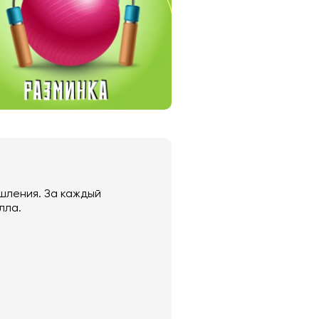
шления. За каждый
лла.