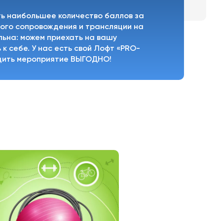
ть наибольшее количество баллов за
ового сопровождения и трансляции на
льна: можем приехать на вашу
к себе. У нас есть свой Лофт «PRO-
одить мероприятие ВЫГОДНО!