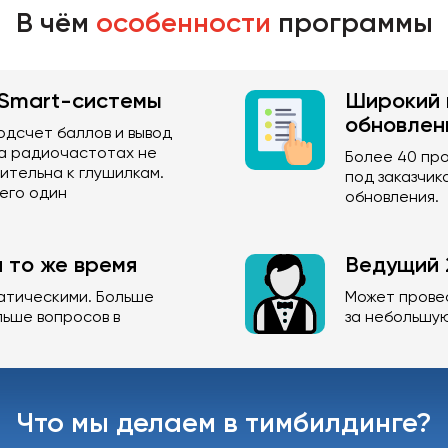
В чём
особенности
программы
Smart-системы
Широкий 
обновлен
одсчет баллов и вывод
на радиочастотах не
Более 40 про
вительна к глушилкам.
под заказчик
его один
обновления.
 то же время
Ведущий 2
атическими. Больше
Может провес
льше вопросов в
за небольшу
Что мы делаем в тимбилдинге?