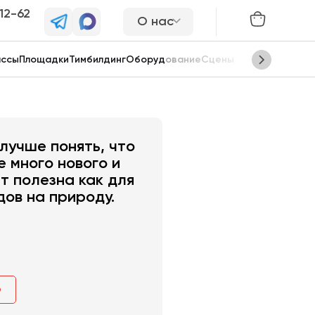
-12-62
О нас
ассы
Площадки
Тимбилдинг
Оборудование
Сцены
лучше понять, что
е много нового и
т полезна как для
дов на природу.
ю