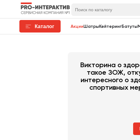
Каталог
Акции
Шатры
Кейтеринг
Батуты
Викторина о здор
такое ЗОЖ, отку
интересного о зд
спортивных мер