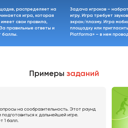
ощадке, распределяет на
Задача игроков – набра
чинается игра, которая
игру. Игра требует звук
 имеет свои правила,
экран/плазму. Игра моби
За правильные ответы и
площадку или пригласить 
 баллы.
Platforma» – в нем пров
Примеры
заданий
вопросы на сообразительность. Этот раунд
и подготовиться к дальнейшей игре.
т 1 балл.