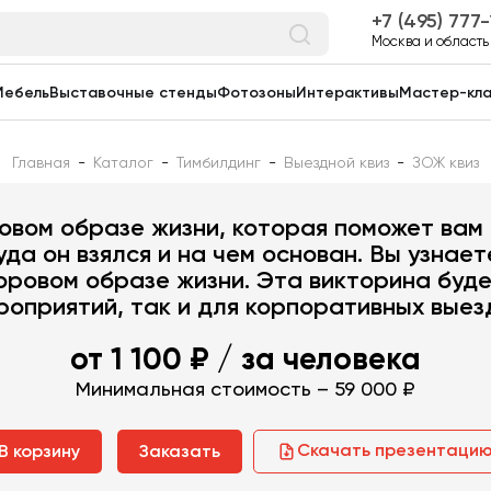
7 (495) 777
Москва и область
Мебель
Выставочные стенды
Фотозоны
Интерактивы
Мастер-кл
Главная
-
Каталог
-
Тимбилдинг
-
Выездной квиз
-
ЗОЖ квиз
ЗОЖ квиз
овом образе жизни, которая поможет вам 
да он взялся и на чем основан. Вы узнает
оровом образе жизни. Эта викторина буде
оприятий, так и для корпоративных выез
от 1 100 ₽
/ за человека
Минимальная стоимость – 59 000 ₽
Скачать презентаци
В корзину
Заказать