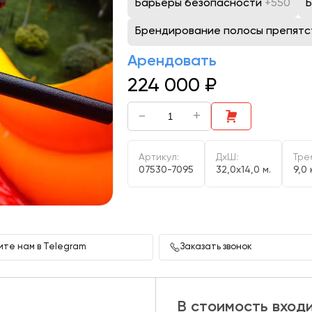
Барьеры безопасности
+550
Брендирование полосы препят
Арендовать
224 000
₽
-
+
Артикул:
ДxШ:
Тре
07530-7095
32,0x14,0 м.
9,0 
те нам в Telegram
Заказать звонок
В стоимость вход