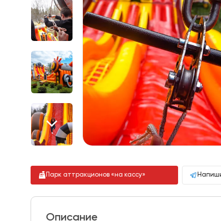
Парк аттракционов «на кассу»
Напиши
Описание