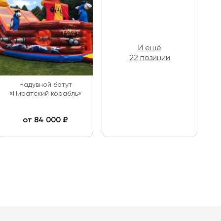
И ещё
22 позиции
Надувной батут
«Пиратский корабль»
от
84 000
₽