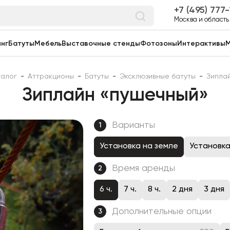
7 (495) 777
Москва и область
нг
Батуты
Мебель
Выставочные стенды
Фотозоны
Интерактивы
М
талог
-
Аттракционы
-
Батуты
-
Эксклюзивные батуты
-
Зипла
Зиплайн «пушечный»
Варианты
1
Установка на земле
Установка
Время аренды
2
6 ч.
7 ч.
8 ч.
2 дня
3 дня
Дополнительные опции
3