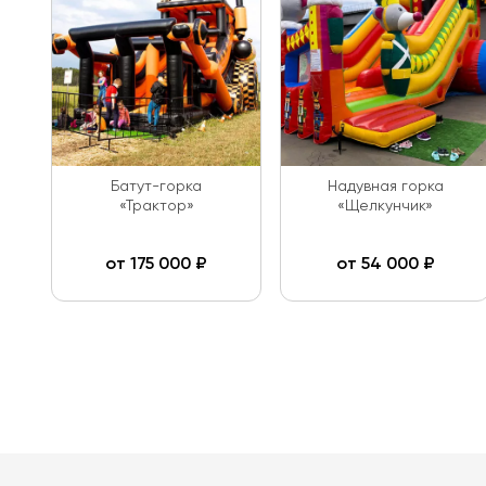
Батут-горка
Надувная горка
«Трактор»
«Щелкунчик»
от
175 000
₽
от
54 000
₽