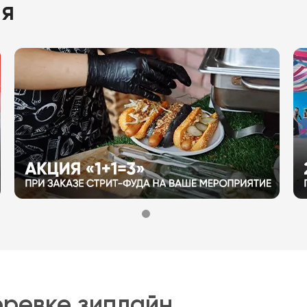
ия
еревке зиплайн