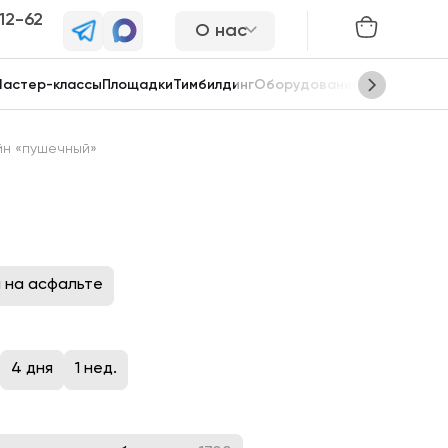
-12-62
О нас
астер-классы
Площадки
Тимбилдинг
Оборудование
Сцены
йн «пушечный»
 на асфальте
4 дня
1 нед.