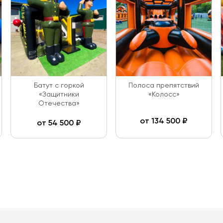
Батут с горкой
Полоса препятствий
«Защитники
«Колосс»
Отечества»
от
134 500
₽
от
54 500
₽