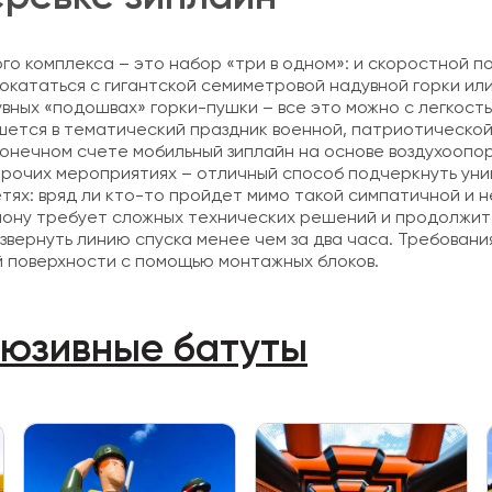
о комплекса – это набор «три в одном»: и скоростной пол
окататься с гигантской семиметровой надувной горки или
увных «подошвах» горки-пушки – все это можно с легкост
шется в тематический праздник военной, патриотической
онечном счете мобильный зиплайн на основе воздухоопор
 прочих мероприятиях – отличный способ подчеркнуть ун
тях: вряд ли кто-то пройдет мимо такой симпатичной и 
ону требует сложных технических решений и продолжите
звернуть линию спуска менее чем за два часа. Требован
ой поверхности с помощью монтажных блоков.
люзивные батуты