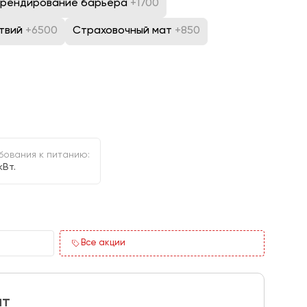
Брендирование барьера
+1700
ствий
+6500
Страховочный мат
+850
бования к питанию:
кВт.
Все акции
ит