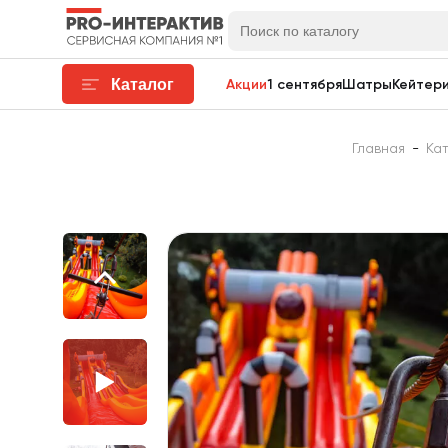
Каталог
Акции
1 сентября
Шатры
Кейтери
Главная
-
Ка