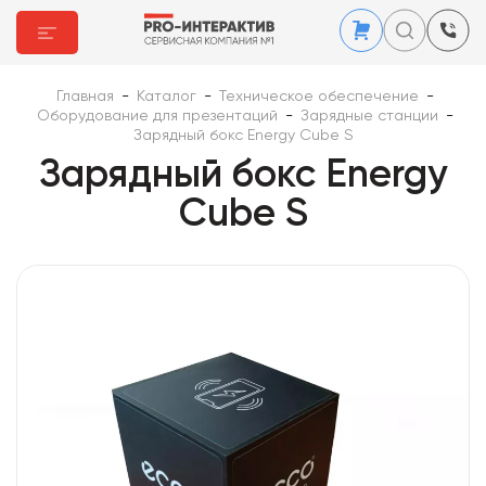
Главная
-
Каталог
-
Техническое обеспечение
-
Оборудование для презентаций
-
Зарядные станции
-
Зарядный бокс Energy Cube S
Зарядный бокс Energy
Cube S