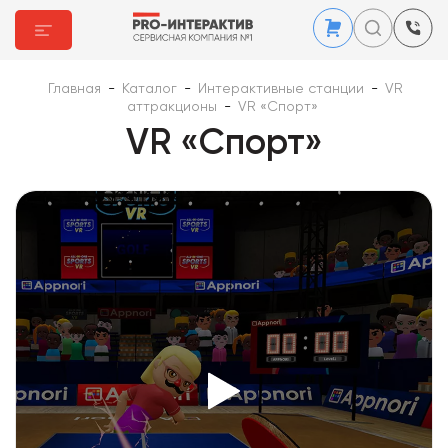
Главная
-
Каталог
-
Интерактивные станции
-
VR
аттракционы
-
VR «Спорт»
VR «Спорт»