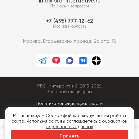
info@pro-interactive.ru
По любым вопросам
7 (495) 777-12-62
Москва и область
Москва, Егорьевский проезд, 2а стр. 10
PRO-Интерактив © 2013-2026.
Все права защищены.
Политика конфиденциальности
Мы используем Cookie-файлы для улучшения работы
сайта. Используя сайт, вы соглашаетесь с обработкой
персональных данных
Принять
Аренда
Покупка