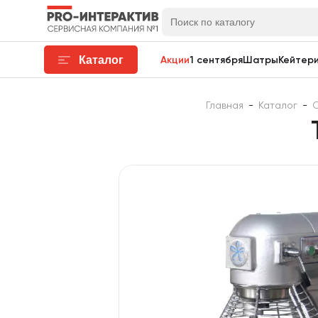
Каталог
Акции
1 сентября
Шатры
Кейтери
Главная
-
Каталог
-
О