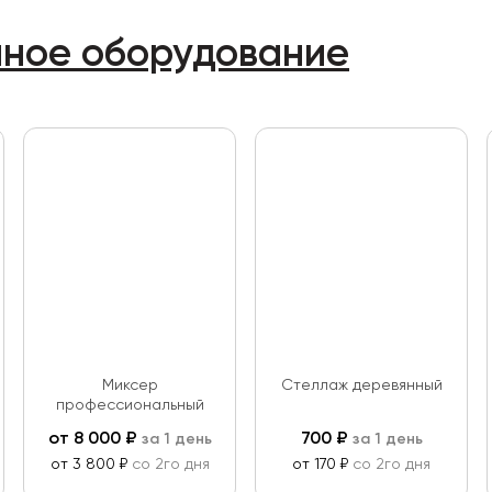
нное оборудование
Миксер
Стеллаж деревянный
профессиональный
от
8 000
₽
700
₽
за 1 день
за 1 день
от 3 800 ₽
со 2го дня
от 170 ₽
со 2го дня