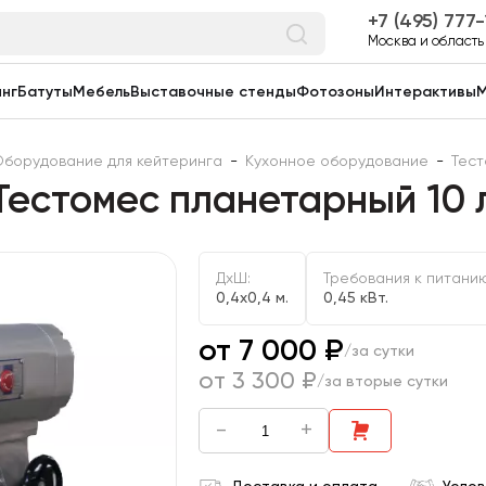
7 (495) 777
Москва и область
нг
Батуты
Мебель
Выставочные стенды
Фотозоны
Интерактивы
М
борудование для кейтеринга
-
Кухонное оборудование
-
Тест
Тестомес планетарный 10 
ДxШ:
Требования к питани
0,4x0,4 м.
0,45 кВт.
от 7 000 ₽
/за сутки
от 3 300 ₽
/за вторые сутки
-
+