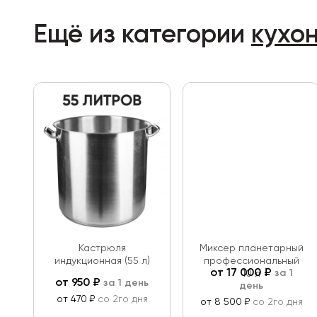
Ещё из категории
кухо
Кастрюля
Миксер планетарный
индукционная (55 л)
профессиональный
от
17 000
₽
за 1
10 л
от
950
₽
за 1 день
день
от 470 ₽
со 2го дня
от 8 500 ₽
со 2го дня