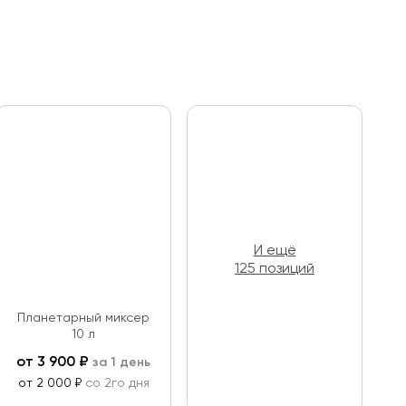
И ещё
125 позиций
Планетарный миксер
10 л
от
3 900
₽
за 1 день
от 2 000 ₽
со 2го дня