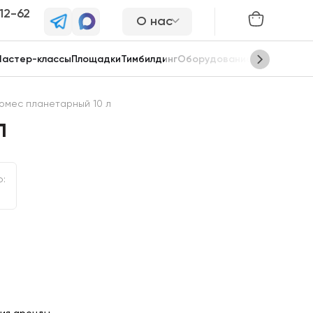
-12-62
О нас
астер-классы
Площадки
Тимбилдинг
Оборудование
Сцены
омес планетарный 10 л
л
ю: