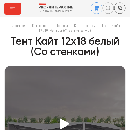
Главная
-
Каталог
-
Шатры
-
KITE шатры
-
Тент Кайт
12x18 белый (Со стенками)
Тент Кайт 12x18 белый
(Со стенками)